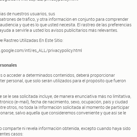
ias de nuestros usuarios, sus
patrones de tráfico, y otra información en conjunto para comprender
udiencia y qué es lo que usted necesita. El rastreo de las preferencias
uda a servirle a usted los avisos publicitarios más relevantes.
e Rastreo Utilizadas En Este Sitio:
w.google.com/intl/es_ALL/privacypolicy.html
ersonales
cios o acceder a determinados contenidos, deberá proporcionar
er personal, que solo serán utilizados para el propósito que fueron
e se le sea solicitada incluye, de manera enunciativa más no limitativa,
trónico (e-mail), fecha de nacimiento, sexo, ocupación, país y ciudad
ntre otros, no toda la Información solicitada al momento de participar
rcionarse, salvo aquella que consideremos conveniente y que así se le
 no comparte ni revela información obtenida, excepto cuando haya sido
ientes casos: