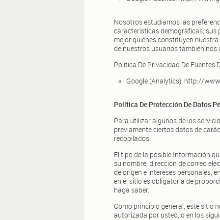
Nosotros estudiamos las preferenc
características demográficas, sus 
mejor quiénes constituyen nuestra a
de nuestros usuarios también nos ay
Política De Privacidad De Fuentes D
Google (Analytics): http://ww
Política De Protección De Datos P
Para utilizar algunos de los servi
previamente ciertos datos de caráct
recopilados.
El tipo de la posible Información qu
su nombre, dirección de correo elec
de origen e intereses personales, e
en el sitio es obligatoria de propo
haga saber.
Cómo principio general, este sitio
autorizada por usted, o en los sigu