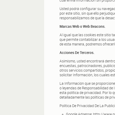
cual envía información sin proporc
Usted podrá configurar su navegado
por este sitio, sin que ello perjudi
responsabilizamos de que la desact
Marcas Web o Web Beacons.
Al igual que las cookies este sitio
que permite contabilizar a los usu
de esta manera, podremos ofrecerl
Acciones De Terceros.
Asimismo, usted encontrará dentro d
encuestas, patrocinadores, publicis
otros servicios compartidos, propi
solicitar Información, los cuales e
La Información que se proporcione 
o leyendas de Responsabilidad de I
esta política de privacidad. Por l
detalladamente las políticas de pr
Política De Privacidad De La Public
Google Adsense: http://www.go