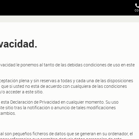
CO
ivacidad.
rivacidad le ponemos al tanto de las debidas condiciones de uso en este
aceptación plena y sin reservas a todas y cada una de las disposiciones
lo que si usted no está de acuerdo con cualquiera de las condiciones
/o acceder a este sitio.
 esta Declaración de Privacidad en cualquier momento. Su uso
te sitio tras la notificación o anuncio de tales modificaciones
 cambios.
cual son pequeños ficheros de datos que se generan en su ordenador, el