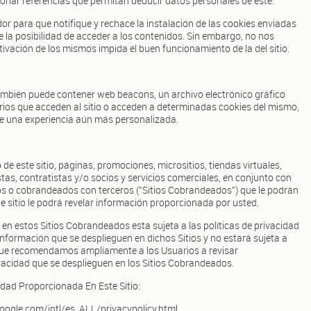
ionar referencias que permitan deducir datos personales de este.
r para que notifique y rechace la instalación de las cookies enviadas
que la posibilidad de acceder a los contenidos. Sin embargo, no nos
ivación de los mismos impida el buen funcionamiento de la del sitio.
 también puede contener web beacons, un archivo electrónico gráfico
arios que acceden al sitio o acceden a determinadas cookies del mismo,
e una experiencia aún más personalizada.
e este sitio, páginas, promociones, micrositios, tiendas virtuales,
tas, contratistas y/o socios y servicios comerciales, en conjunto con
os o cobrandeados con terceros ("Sitios Cobrandeados") que le podrán
ste sitio le podrá revelar información proporcionada por usted.
en estos Sitios Cobrandeados esta sujeta a las políticas de privacidad
nformación que se desplieguen en dichos Sitios y no estará sujeta a
o que recomendamos ampliamente a los Usuarios a revisar
ivacidad que se desplieguen en los Sitios Cobrandeados.
idad Proporcionada En Este Sitio:
ogle.com/intl/es_ALL/privacypolicy.html