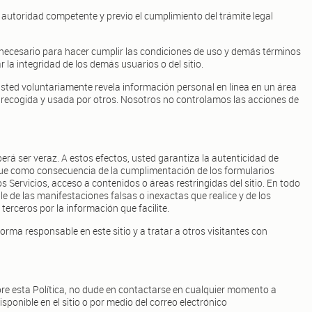
 autoridad competente y previo el cumplimiento del trámite legal
a necesario para hacer cumplir las condiciones de uso y demás términos
 la integridad de los demás usuarios o del sitio.
usted voluntariamente revela información personal en línea en un área
 recogida y usada por otros. Nosotros no controlamos las acciones de
berá ser veraz. A estos efectos, usted garantiza la autenticidad de
ue como consecuencia de la cumplimentación de los formularios
s Servicios, acceso a contenidos o áreas restringidas del sitio. En todo
e de las manifestaciones falsas o inexactas que realice y de los
 terceros por la información que facilite.
rma responsable en este sitio y a tratar a otros visitantes con
bre esta Política, no dude en contactarse en cualquier momento a
sponible en el sitio o por medio del correo electrónico